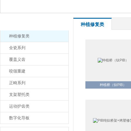
产品分类
种植修复类
种植修复类
全瓷系列
覆盖义齿
咬颌重建
正畸系列
种植桥（钛PIB）
支架塑托类
运动护齿类
数字化导板