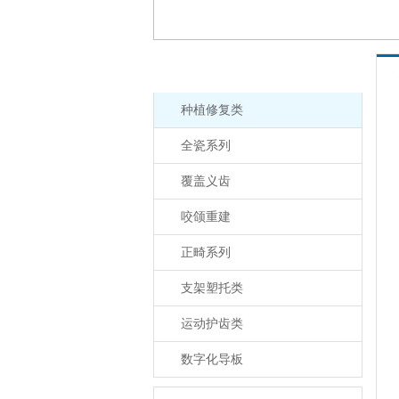
产品分类
种植修复类
全瓷系列
覆盖义齿
咬颌重建
正畸系列
支架塑托类
运动护齿类
数字化导板