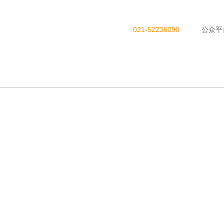
021-52236090
公众平
品展示
新闻动态
人才招聘
咨询反馈
义齿